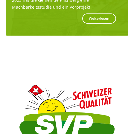
2023 hat die Gemeinde Kilchberg eine
Machbarkeitsstudie und ein Vorprojekt…
Weiterlesen